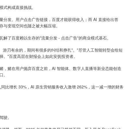
模式构成直接挑战。
分发。用户点击广告链接，百度才能获得收入；而 AI 直接给出答
存与变现空间也随之被大幅压缩。
解了百度赖以生存的"流量分发 - 点击广告"的商业模式基石。
容、游刃有余的，期间有很多的纠结和挣扎"。"尽管人工智能转型会给短
择。"百度高层在财报会上如此安抚投资者。
赌，赌在用户抛弃百度之前，AI 智能体、数字人直播等新业态能创造
口。
同比增长 33%，AI 原生营销服务收入激增 262%，这一减一增的财务
驾驶。