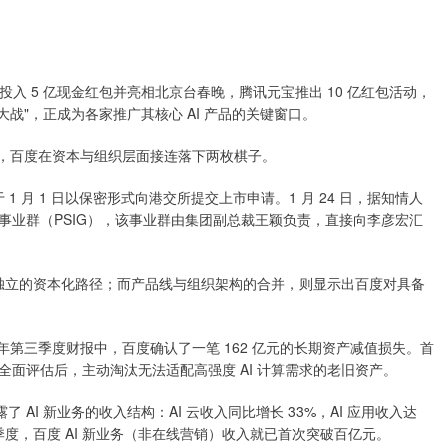
言投入 5 亿现金红包并亮相北京台春晚，腾讯元宝推出 10 亿红包活动，
大战"，正成为各家推广其核心 AI 产品的关键窗口。
开始，百度在资本与组织层面接连落下两枚棋子。
 1 月 1 日以保密形式向港交所提交上市申请。1 月 24 日，据知情人
事业群（PSIG），该事业群由集团副总裁王颖负责，直接向李彦宏汇
更独立的资本化路径；而产品线与组织架构的合并，则显示出百度对具备
 年第三季度财报中，百度确认了一笔 162 亿元的长期资产减值损失。首
面评估后，主动淘汰无法适配高强度 AI 计算需求的老旧资产。
AI 新业务的收入结构：AI 云收入同比增长 33%，AI 应用收入达
二季度，百度 AI 新业务（非在线营销）收入就已首次突破百亿元。