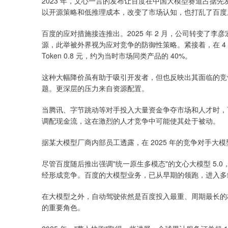
2023 年，文心一言的发布让百度在中国大模型赛道占据先发优
以开源策略和低推理成本，改变了市场认知，也打乱了百度
百度的应对措施接连推出。2025 年 2 月，公司转变了
源，此举被外界视为应对竞争的防御性策略。紧接着，在 4 月
Token 0.8 元，约为当时市场同类产品的 40%。
这种大幅降价虽有助于吸引开发者，但也反映出其面临的竞
题。更深层的压力来自资源配置。
当腾讯、字节跳动等对手投入大量资金争夺市场和人才时，
调配现金流，这在激烈的人才竞争中可能使其处于被动。
据某大模型厂商内部员工透露，在 2025 年的竞争对手
尽管百度随后推出强调"统一原生多模态"的文心大模型 5
经形成竞争。百度的大模型业务，已从早期的领跑，进入多
在大模型之外，自动驾驶依然是百度投入最重、周期最长的核
的重要角色。