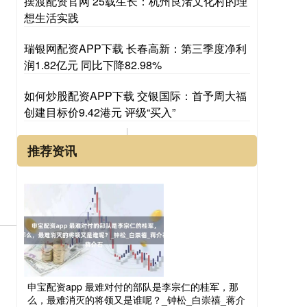
摆渡配资官网 25载生长：杭州良渚文化村的理
想生活实践
瑞银网配资APP下载 长春高新：第三季度净利
润1.82亿元 同比下降82.98%
如何炒股配资APP下载 交银国际：首予周大福
创建目标价9.42港元 评级“买入”
推荐资讯
申宝配资app 最难对付的部队是李宗仁的桂军，那
么，最难消灭的将领又是谁呢？_钟松_白崇禧_蒋介