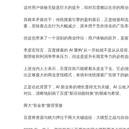
这对用户体验无疑是巨大的提升，却对百度赖以生存的商业
其根本矛盾在于：传统搜索引擎的盈利基石，正是链接和流量
案，意味着点击行为大幅减少，原本用于竞价排名的广告库
但这也带来了一个深刻的商业悖论：用户体验的跃升，直接瓦
李彦宏坦言，百度搜索的 AI 重构"从一开始就不是从从容
期营收和利润率带来压力，但这是提升长期竞争力的必然选
上述业内人士表示，百度目前只能硬着头皮走下去。它必须
出足够庞大的商业变现模式，来填补传统搜索广告留下的缺
正是在此背景下，AI 新业务的增长显得尤为关键。AI 云收入
对比，清晰地刻画了百度"新旧动能转换"的艰难与希望。
两大"吞金兽"腹背受敌
百度将资源与精力押注于两大关键战役：大模型之战与自动