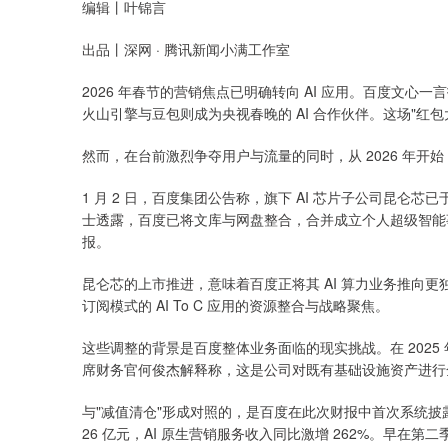
编辑丨叶锦言
出品丨深网 · 腾讯新闻小满工作室
2026 年春节的营销焦点已明确转向 AI 应用。百度文心一
火山引擎与豆包则成为央视春晚的 AI 合作伙伴。这场"红包
然而，在台前激烈争夺用户与流量的同时，从 2026 年
1 月 2 日，百度集团公告称，旗下 AI 芯片子公司昆仑芯已于
士透露，百度已将文库与网盘整合，合并成立个人超级智能
报。
昆仑芯的上市推进，意味着百度正将其 AI 算力业务推向
订阅模式的 AI To C 应用的资源整合与战略聚焦。
这些调整的背景是百度整体业务面临的现实挑战。在 2025
席财务官何俊杰解释称，这是公司对既有基础设施资产进行全
与"减值清仓"形成对照的，是百度在此次财报中首次系统披露了 
26 亿元，AI 原生营销服务收入同比激增 262%。早在第