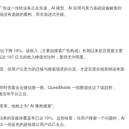
广告这一传统业务正在失速，AI 模型、AI 应用与算力基础设施被推到
场没有退路的重构，而非渐进式升级。
同比下降 18%。该收入（主要由搜索广告构成）长期以来是百度最主要
高达 197 亿元的收入峰值对比时，显得尤为明显。
因，但用户注意力的迁移与搜索场景的分流，才是百度在线营销业务面
答案会去微信搜一搜。QuestMobile 一组数据佐证了该趋势，
、微信等平台之后。
。他称之为" AI 重构搜索"。
条结果的富媒体覆盖率已达 70%。这意味着，当用户搜索一个问题时，AI
出一排蓝色的超链接让用户自己去点。