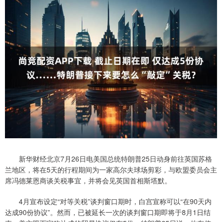
新华财经北京7月26日电美国总统特朗普25日动身前往英国苏格
兰地区，将在5天的行程期间为一家高尔夫球场剪彩，与欧盟委员会主
席冯德莱恩商谈关税事宜，并将会见英国首相斯塔默。
4月宣布设定“对等关税”谈判窗口期时，白宫宣称可以“在90天内
达成90份协议”。然而，已被延长一次的谈判窗口期即将于8月1日结