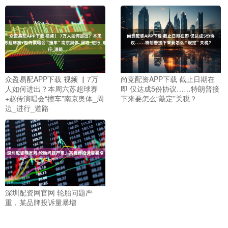
众盈易配APP下载 视频 ▏7万
尚竞配资APP下载 截止日期在
人如何进出？本周六苏超球赛
即 仅达成5份协议……特朗普接
+赵传演唱会“撞车”南京奥体_周
下来要怎么“敲定”关税？
边_进行_道路
深圳配资网官网 轮胎问题严
重，某品牌投诉量暴增