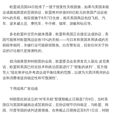
欧盟成员国24日批准了一揽子报复性关税措施，如果与美国未能
达成最低限度的贸易协议，欧盟将对价值930亿欧元的美国产品征收
30%的关税，相应措施于8月7日生效，相关美国商品包括飞机、汽
车、波本威士忌、摩托车、牛仔裤、烟草、游艇和钻石等。
多名欧盟外交官向媒体透露，欧盟和美国正在接近达成协议，美
国可能将对欧盟商品征收15%的关税——与日本和美国本周谈成的关
税税率相同，关键行业可能获得豁免。白宫警告说，目前任何关于协
议的讨论都只是推测性的。
就冯德莱恩和特朗普的会面，欧盟委员会首席发言人葆拉·皮尼奥
说，欧盟和美国已经在技术和政治层面进行了“密集的谈判”，双方领
导人“现在将评估并考虑达成平衡结果的范围，以便为大西洋两岸的企
业和消费者提供稳定性和可预测性”。
下周或再广发信函
特朗普此前设立的“对等关税”暂缓期截止日期是7月9日，当时美
国仅与英国和越南达成贸易协议，且协议细节仍待敲定，与欧盟、韩
国、印度等国的谈判进展艰难。在将截止日期推迟至8月1日后，特朗