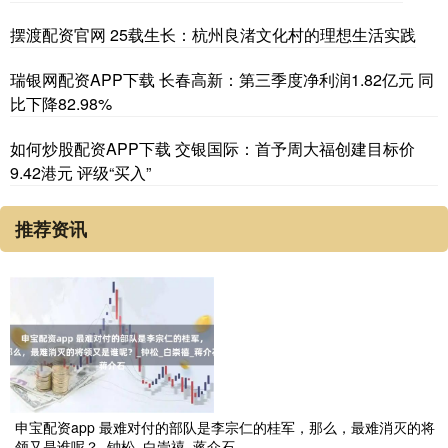
摆渡配资官网 25载生长：杭州良渚文化村的理想生活实践
瑞银网配资APP下载 长春高新：第三季度净利润1.82亿元 同
比下降82.98%
如何炒股配资APP下载 交银国际：首予周大福创建目标价
9.42港元 评级“买入”
推荐资讯
申宝配资app 最难对付的部队是李宗仁的桂军，那么，最难消灭的将
领又是谁呢？_钟松_白崇禧_蒋介石