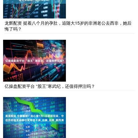
龙辉配资 挺着八个月的孕肚，追随大15岁的非洲老公去西非，她后
悔了吗？
亿操盘配资平台 “股王”寒武纪，还值得押注吗？