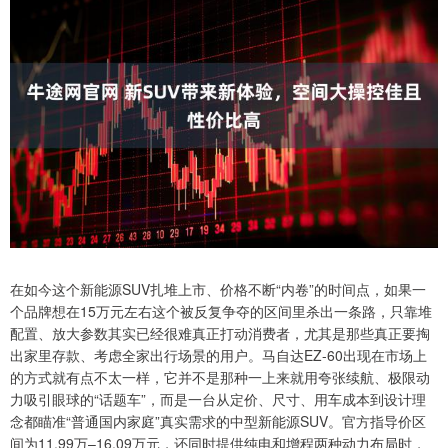
在如今这个新能源SUV扎堆上市、价格不断“内卷”的时间点，如果一
个品牌想在15万元左右这个被反复争夺的区间里杀出一条路，只靠堆
配置、放大参数其实已经很难真正打动消费者，尤其是那些真正要掏
出家里存款、考虑全家出行场景的用户。马自达EZ-60出现在市场上
的方式就有点不太一样，它并不是那种一上来就用夸张续航、极限动
力吸引眼球的“话题车”，而是一台从定价、尺寸、用车成本到设计理
念都瞄准“普通国内家庭”真实需求的中型新能源SUV。官方指导价区
间为11.99万–16.09万元，还同时提供纯电和增程两种动力布局时，