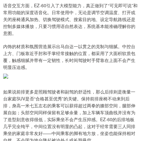
语音交互方面，EZ-60引入了大模型能力，真正做到了“可见即可说”和
常用功能的深度语音化。日常使用中，无论是调节空调温度、打开或
关闭座椅通风加热、切换驾驶模式、搜索目的地、设定导航路线还是
控制多媒体播放，只要习惯用语自然表达，系统基本能准确理解你的
意图。
内饰的材质和氛围营造展示出马自达一以贯之的克制与细腻。中控台
上方、门板靠近手肘和手掌经常接触的位置，都采用了大面积软质包
覆，触感细腻并带有一定韧性，长时间驾驶时手臂靠在上面不会产生
明显压迫感。
如果说前排更多是照顾驾驶者和副驾的舒适性，那么后排则是衡量一
台家庭SUV是否“合格甚至优秀”的关键。保持前排座椅不动来到后
排，身高一米七五左右的乘客可以获得超过两拳的膝部空间，腿部伸
展自如；头部空间同样保留有足够余量，加上车辆车顶曲线并没有为
了造型刻意收得很低，实际乘坐不会产生压抑感。EZ-60的后排地板
几乎完全纯平，中间位置没有明显的凸起，这对于经常需要三人同排
乘坐的家庭非常友好——中间乘客的脚有地方放，坐姿也能保持相对
自然，不会因为地台隆起被迫外八或长期悬空。