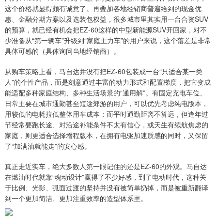
这个价格就显得颇有诚意了。再叠加各地经销商普遍给到的现金优
惠、金融分期方案以及选装包权益，很多城市里其实用一台合资SUV
的预算，就已经有机会把EZ-60这样的中型新能源SUV开回家，对不
少准备从“第一辆车”升级到“家庭主力车”的用户来说，这个落差是非常
具体可感的（具体询问当地经销商）。
从购车策略上看，马自达并没有把EZ-60包装成一台“只适合某一类
人”的个性产品，而是刻意通过丰富的动力形式和配置梯度，把它变成
能适配多种家庭结构、多种生活场景的“通用解”。有固定充电车位、
日常主要在城市通勤甚至短途郊游的用户，可以优先考虑纯电版本，
用较低的电耗拉低整体用车成本；而平时通勤距离不算远，但逢年过
节经常要跑长途、对沿途补能条件不太有信心，或天生有续航焦虑的
家庭，则更适合选择增程版本，在拥有电驱加速质感的同时，又保留
了“加满油就能走”的安心感。
真正走近实车，绝大多数人第一眼记住的还是EZ-60的外观。马自达
在燃油时代就靠“魂动设计”赢得了不少好感，到了电动时代，这种关
于比例、光影、弧面过渡的坚持并没有被简单扔掉，而是被重新翻译
到一个更加简洁、更加注重效率的造型体系里。