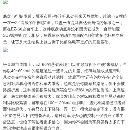
底盘与行驶质感：后驱布局+多连杆悬架带来天然优势，过滤与支撑统
一在一种“高级的平衡感”里，底盘一直是马自达最自信的领域之一，
而在EZ-60这台车上，这种底盘功底并没有因为它成为一台新能源
SUV就被削弱，相反，后置后驱的动力布局配合H臂式多连杆独立后
悬，让它从天生结构上就占据了比前驱电车更好的底盘基础。
平直城市道路上，EZ-60的悬架表现可以用“紧致但不生硬”来概括，当
你以40~60km/h的速度通过一些常见的井盖、细碎坑洼或减速带时，
悬架会先把多余的尖锐震动过滤掉，然后再把“还有沟坎存在”这个信
息相对温和地传给你和车内乘客，也就是说你能感知路感，但不会被
路感折磨，这种感觉很像传统高端合资中型SUV的行驶质感。上高速
后，底盘的整体感会被放大，你会发现车身对纵向和横向的晃动都控
制得比较紧凑，当车速在100~120km/h区间时，遇到桥梁接缝或者路
面轻微起伏，车身只会上下轻轻一浮一沉，很快就稳定下来，没有那
种“接连晃几下”的拖沓表现，这种对车身姿态的控制不仅提升了乘坐
舒适度，也给了驾驶者更多信心，因为你不会因为车身晃得太多而下
意识地收油或者紧张握紧方向盘。