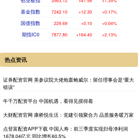
创业板指
3563.12
+47.56
+1.35%
基金指数
7242.10
+12.30
+0.17%
国债指数
229.69
+0.10
+0.04%
期指IC0
7877.80
+164.40
+2.13%
热点资讯
证券配资官网 美参议院大佬炮轰鲍威尔：留任理事会是“重大
错误”
牛千万配资平台 中国机遇，看得见摸得着
大财配资官网 康桥悦生活：党建引领聚合力 品质服务暖万家
点登富配资APP下载 中国人寿：前三季度实现归母净利润
1678.04亿元 同比增长60.5%