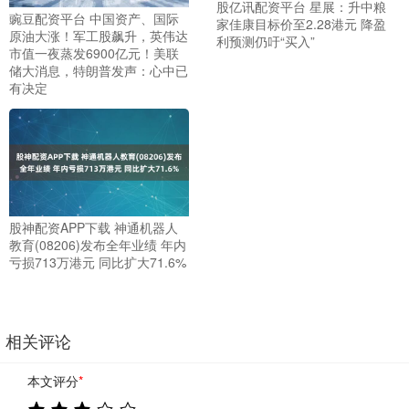
股亿讯配资平台 星展：升中粮
豌豆配资平台 中国资产、国际
家佳康目标价至2.28港元 降盈
原油大涨！军工股飙升，英伟达
利预测仍吁“买入”
市值一夜蒸发6900亿元！美联
储大消息，特朗普发声：心中已
有决定
股神配资APP下载 神通机器人
教育(08206)发布全年业绩 年内
亏损713万港元 同比扩大71.6%
相关评论
本文评分
*