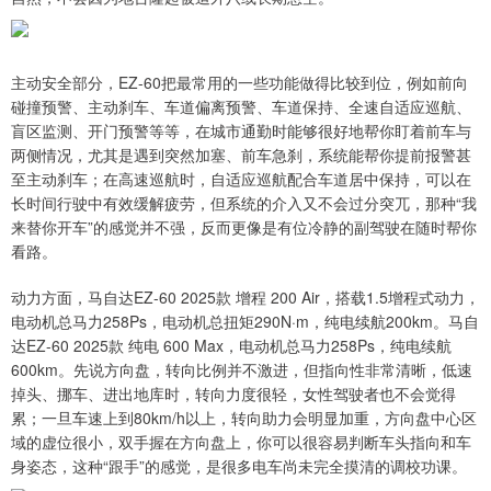
主动安全部分，EZ-60把最常用的一些功能做得比较到位，例如前向
碰撞预警、主动刹车、车道偏离预警、车道保持、全速自适应巡航、
盲区监测、开门预警等等，在城市通勤时能够很好地帮你盯着前车与
两侧情况，尤其是遇到突然加塞、前车急刹，系统能帮你提前报警甚
至主动刹车；在高速巡航时，自适应巡航配合车道居中保持，可以在
长时间行驶中有效缓解疲劳，但系统的介入又不会过分突兀，那种“我
来替你开车”的感觉并不强，反而更像是有位冷静的副驾驶在随时帮你
看路。
动力方面，马自达EZ-60 2025款 增程 200 Air，搭载1.5增程式动力，
电动机总马力258Ps，电动机总扭矩290N·m，纯电续航200km。马自
达EZ-60 2025款 纯电 600 Max，电动机总马力258Ps，纯电续航
600km。先说方向盘，转向比例并不激进，但指向性非常清晰，低速
掉头、挪车、进出地库时，转向力度很轻，女性驾驶者也不会觉得
累；一旦车速上到80km/h以上，转向助力会明显加重，方向盘中心区
域的虚位很小，双手握在方向盘上，你可以很容易判断车头指向和车
身姿态，这种“跟手”的感觉，是很多电车尚未完全摸清的调校功课。