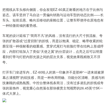
把视线从车头移向侧面，你会发现EZ-60真正耐看的地方在于比例与
姿态。该车坚持了马自达一贯偏向轿跑与运动车型的动态比例——长
车头、短前后悬、略向后移动的座舱位置，让整车即便停在原地也有
一种轻微前倾的蓄势感。
车尾的设计延续了“简而不凡”的风格，没有流行的大尺寸扰流板、夸
张的扩散器或“过度切割”的折线，而是以饱满、稳定、略带收紧的轮
廓呈现一种很耐看的稳重感。贯穿式尾灯与前脸灯带在结构上形成呼
应，内部灯组加入了类似“天使之翼”的分层设计，点亮之后可以明显
看到灯带与灯腔内部光源之间的层次关系，视觉效果既精致又不浮
夸。
打开车门坐进车内，EZ-60给人的第一印象并不是那种“一进来就被屏
幕占满视野”的炫技感，而是一种布局明确、功能分区清晰、质感与科
技兼顾的成熟氛围。中控台整体线条简洁，没有过多凌乱的折线或夸
张的装饰件，视觉重心自然落在那块横贯主驾视野的26.45英寸5K一
体式大屏上。