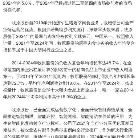
2024年的5.6%，于2024年已经超过第二至第四的市场参与者的市场
份额总和。
牧原股份自2019年开始进军生猪屠宰肉食业务，以增强公司全产
业链运营的优势。根据弗若斯特沙利文统计，按屠宰头数来看，牧原
股份于2024年的屠宰与肉食业务位列全球第五、中国第一。按照收入
计量，2021年至2024年间，牧原股份的屠宰肉食业务的收入年均复合
增长率居于中国大型同行业企业之首。
2014-2024年牧原股份的总收入复合年均增长率达48.7%，在全
球范围内按照出栏量计算的排名前十的猪肉食品上市企业中收入增速
第一。于2014年至2024年期间内，牧原股份的净利润复合年均增长率
达到72.7%，平均年净利润率达到19.0%。在2014年至2024年，按出
栏量计，牧原股份是全球十大猪肉食品上市企业中，唯一一家在2014
年到2024年平均净利润率高于15.0%的企业。
牧原股份，已全面完成运营数字化，全面升级智能养殖系统，全
面推进智能饲喂、智能环控、智能巡检、智能清洁在养殖的应用，为
生猪智能化养殖树立行业标杆。公司于2021年向行业分享优化豆粕日
粮技术，被农业农村部作为典型案例向全行业推广，作为解决行业痛
点的战略举措，推动行业豆粕减量与氮减排；2024年公司向行业提供