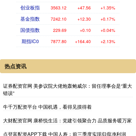
创业板指
3563.12
+47.56
+1.35%
基金指数
7242.10
+12.30
+0.17%
国债指数
229.69
+0.10
+0.04%
期指IC0
7877.80
+164.40
+2.13%
热点资讯
证券配资官网 美参议院大佬炮轰鲍威尔：留任理事会是“重大
错误”
牛千万配资平台 中国机遇，看得见摸得着
大财配资官网 康桥悦生活：党建引领聚合力 品质服务暖万家
点登富配资APP下载 中国人寿：前三季度实现归母净利润