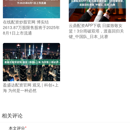
在线配资炒股官网 博实结
云鼎配资APP下载 日媒致敬女
2613.87万股限售股将于2025年
篮！3分雨破双塔，渡嘉回归关
8月1日上市流通
键_中国队_日本_比赛
盈盛达配资官网 观见 | 科创+上
海 为何是一种必然
相关评论
本文评分
*