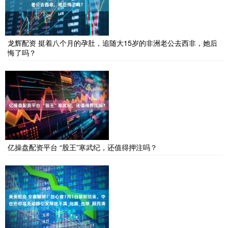
龙辉配资 挺着八个月的孕肚，追随大15岁的非洲老公去西非，她后
悔了吗？
亿操盘配资平台 “股王”寒武纪，还值得押注吗？