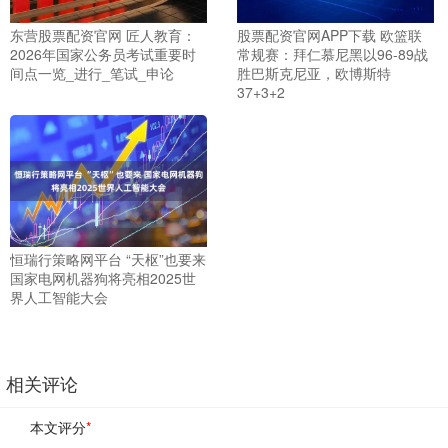
东营股票配资官网 匠人教育：
股票配资官网APP下载 欧篮联
2026年国家公务员考试重要时
常规赛：拜仁慕尼黑以96-89战
间点一览_进行_笔试_申论
胜巴斯克尼亚，欧博斯特
37+3+2
恒瑞行策略网平台 “天枢”也要来
国家电网机器狗将亮相2025世
界人工智能大会
相关评论
本文评分
*