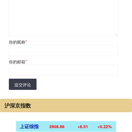
你的昵称
*
你的邮箱
*
提交评论
沪深京指数
上证综指
3908.86
+8.51
+0.22%