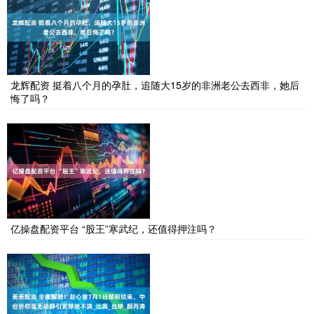
龙辉配资 挺着八个月的孕肚，追随大15岁的非洲老公去西非，她后
悔了吗？
亿操盘配资平台 “股王”寒武纪，还值得押注吗？