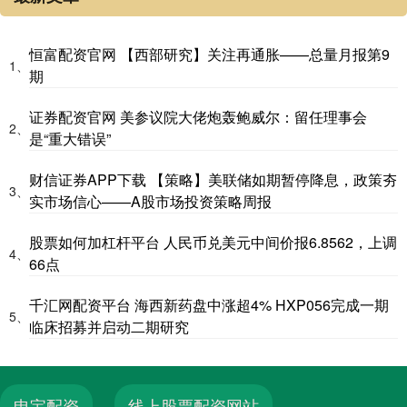
恒富配资官网 【西部研究】关注再通胀——总量月报第9
1、
期
证券配资官网 美参议院大佬炮轰鲍威尔：留任理事会
2、
是“重大错误”
财信证券APP下载 【策略】美联储如期暂停降息，政策夯
3、
实市场信心——A股市场投资策略周报
股票如何加杠杆平台 人民币兑美元中间价报6.8562，上调
4、
66点
千汇网配资平台 海西新药盘中涨超4% HXP056完成一期
5、
临床招募并启动二期研究
申宝配资
线上股票配资网站