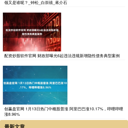
领又是谁呢？_钟松_白崇禧_蒋介石
配资炒股软件官网 财政部曝光6起违法违规新增隐性债务典型案例
创赢盘官网 1月13日热门中概股普涨 阿里巴巴涨10.17%，哔哩哔哩
涨8.96%
最新文章