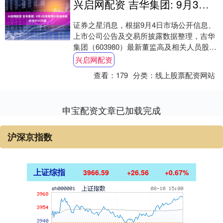
兴启网配资 吉华集团: 9月3日高管周火良减持股份合计45万股
证券之星消息，根据9月4日市场公开信息、
上市公司公告及交易所披露数据整理，吉华
集团（603980）最新董监高及相关人员股份
变动情况：2025年9月3日公司董事,....
兴启网配资
查看：
179
分类：
线上股票配资网站
申宝配资文章已加载完成
沪深京指数
上证综指
3966.59
+26.56
+0.67%